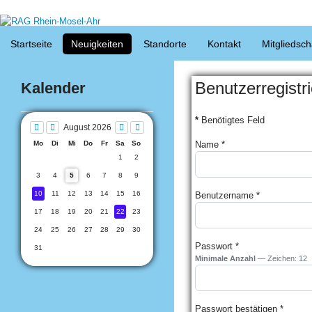
Jahr
Monat
Monat
Jahr
Startseite
Neuigkeiten
Standorte
Kontakt
Mitgliedsch
Benutzerregistr
Kalender
*
Benötigtes Feld
August 2026
Mo
Di
Mi
Do
Fr
Sa
So
Name
*
1
2
3
4
5
6
7
8
9
10
11
12
13
14
15
16
Benutzername
*
17
18
19
20
21
22
23
24
25
26
27
28
29
30
Passwort
*
31
Minimale Anzahl
— Zeichen: 12
Passwort bestätigen
*