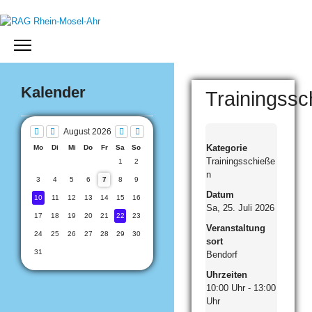
Jahr
Monat
Monat
Jahr
Kalender
Trainingssc
August 2026
Kategorie
Mo
Di
Mi
Do
Fr
Sa
So
Trainingsschieße
1
2
n
3
4
5
6
7
8
9
Datum
10
11
12
13
14
15
16
Sa, 25. Juli 2026
17
18
19
20
21
22
23
Veranstaltung
24
25
26
27
28
29
30
sort
31
Bendorf
Uhrzeiten
10:00 Uhr - 13:00
Uhr